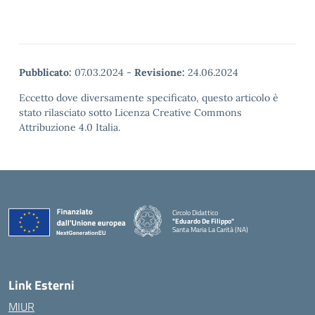
Pubblicato:
07.03.2024
-
Revisione:
24.06.2024
Eccetto dove diversamente specificato, questo articolo è
stato rilasciato sotto Licenza Creative Commons
Attribuzione 4.0 Italia.
Circolo Didattico
"Eduardo De Filippo"
Santa Maria La Carità (NA)
— Visita la pagina iniziale della scuola
Link Esterni
MIUR