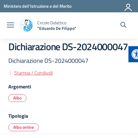
Vai ai contenuti
Vai al menu di navigazione
Vai al footer
Ministero dell'Istruzione e del Merito
Circolo Didattico
"Eduardo De Filippo"
Dichiarazione DS-2024000047
A
Dichiarazione DS-2024000047
Stampa / Condividi
Argomenti
Albo
Tipologia
Albo online