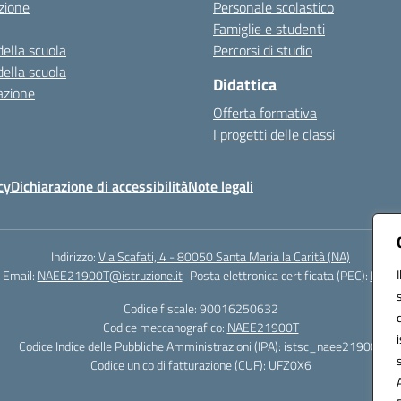
zione
Personale scolastico
Famiglie e studenti
della scuola
Percorsi di studio
della scuola
Didattica
azione
Offerta formativa
I progetti delle classi
cy
Dichiarazione di accessibilità
Note legali
Indirizzo:
Via Scafati, 4 - 80050 Santa Maria la Carità (NA)
Email:
NAEE21900T@istruzione.it
Posta elettronica certificata (PEC):
NAEE2
Codice fiscale: 90016250632
Codice meccanografico:
NAEE21900T
Codice Indice delle Pubbliche Amministrazioni (IPA): istsc_naee21900t
Codice unico di fatturazione (CUF): UFZ0X6