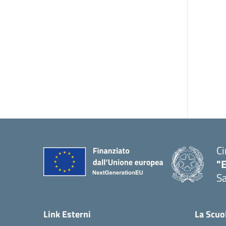
Ci
"
Sa
— 
Link Esterni
La Scuo