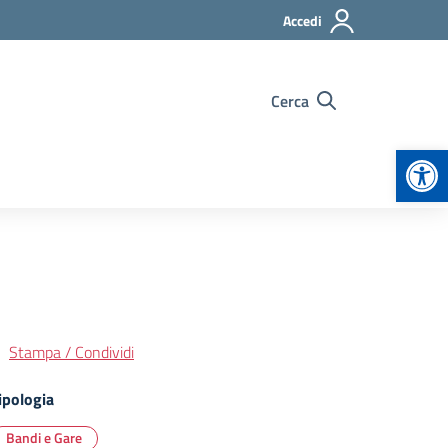
Accedi
Cerca
Apr
Stampa / Condividi
ipologia
Bandi e Gare