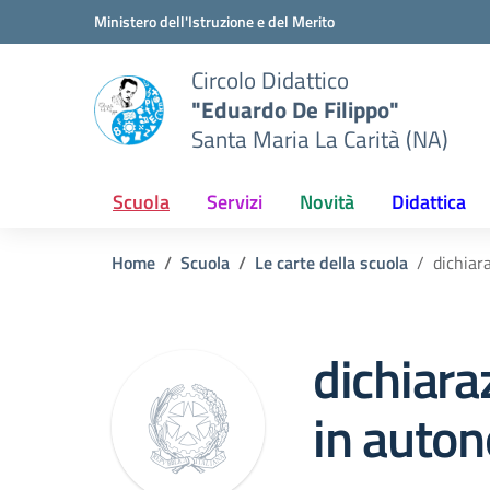
Vai ai contenuti
Vai al menu di navigazione
Vai al footer
Ministero dell'Istruzione e del Merito
Circolo Didattico
"Eduardo De Filippo"
Santa Maria La Carità (NA)
Scuola
Servizi
Novità
Didattica
Home
Scuola
Le carte della scuola
dichiar
dichiara
in auton