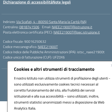
Dichiarazione di accessibilità
Note legali
Indirizzo:
Via Scafati, 4 - 80050 Santa Maria la Carità (NA)
Centralino:
0818741506
Email:
NAEE21900T@istruzione.it
Posta elettronica certificata (PEC):
NAEE21900T@pec.istruzione.it
Codice fiscale: 90016250632
Codice meccanografico:
NAEE21900T
Codice Indice delle Pubbliche Amministrazioni (IPA): istsc_naee21900t
Codice unico di fatturazione (CUF): UFZ0X6
Cookies e altri strumenti di tracciamento
Hosting & Powered by 3D Solution S.r.l.
Il nostro Istituto non utilizza strumenti di profilazione degli utenti -
Concept & Design by Designers Italia
sono utilizzati esclusivamente cookies tecnici necessari al
corretto funzionamento del sito, alla fruibilità dei servizi
istituzionali e alla sua accessibilità – sono utilizzati, inoltre,
strumenti statistici anonimizzati messi a disposizione da Web
Analytics Italia.