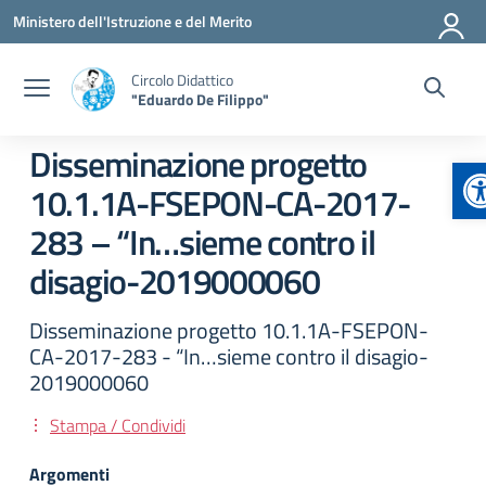
Vai ai contenuti
Vai al menu di navigazione
Vai al footer
Ministero dell'Istruzione e del Merito
Circolo Didattico
"Eduardo De Filippo"
Disseminazione progetto
A
10.1.1A-FSEPON-CA-2017-
283 – “In…sieme contro il
disagio-2019000060
Disseminazione progetto 10.1.1A-FSEPON-
CA-2017-283 - “In…sieme contro il disagio-
2019000060
Stampa / Condividi
Argomenti