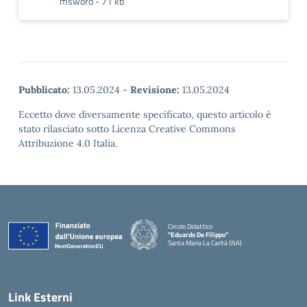
msword - 71 kb
Pubblicato:
13.05.2024
-
Revisione:
13.05.2024
Eccetto dove diversamente specificato, questo articolo è
stato rilasciato sotto Licenza Creative Commons
Attribuzione 4.0 Italia.
Circolo Didattico
"Eduardo De Filippo"
Santa Maria La Carità (NA)
— Visita la pagina iniziale della scuola
Link Esterni