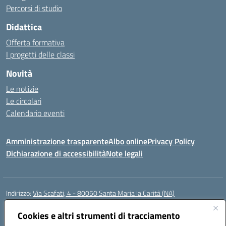
Percorsi di studio
Didattica
Offerta formativa
I progetti delle classi
Novità
Le notizie
Le circolari
Calendario eventi
Amministrazione trasparente
Albo online
Privacy Policy
Dichiarazione di accessibilità
Note legali
Indirizzo:
Via Scafati, 4 - 80050 Santa Maria la Carità (NA)
Centralino:
0818741506
Email:
NAEE21900T@istruzione.it
Posta elettronica certificata (PEC):
Cookies e altri strumenti di tracciamento
NAEE21900T@pec.istruzione.it