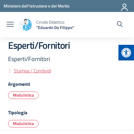
Vai ai contenuti
Vai al menu di navigazione
Vai al footer
Ministero dell'Istruzione e del Merito
Circolo Didattico
"Eduardo De Filippo"
Esperti/Fornitori
Apr
Esperti/Fornitori
Stampa / Condividi
Argomenti
Modulistica
Tipologia
Modulistica