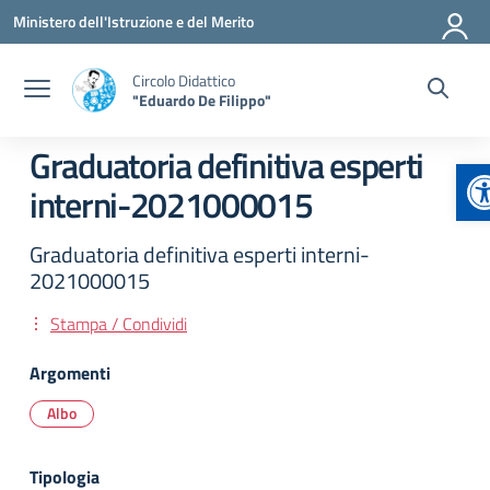
Vai ai contenuti
Vai al menu di navigazione
Vai al footer
Ministero dell'Istruzione e del Merito
Circolo Didattico
"Eduardo De Filippo"
Graduatoria definitiva esperti
A
interni-2021000015
Graduatoria definitiva esperti interni-
2021000015
Stampa / Condividi
Argomenti
Albo
Tipologia