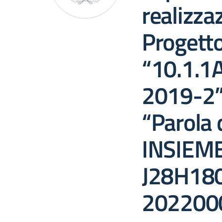
realizza
Progett
“10.1.1
2019-2” 
“Parola 
INSIEME
J28H18
202200