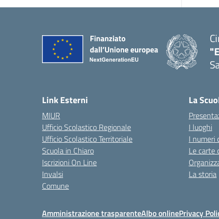
Ci
"
Sa
— 
Link Esterni
La Scuo
MIUR
Presenta
Ufficio Scolastico Regionale
I luoghi
Ufficio Scolastico Territoriale
I numeri 
Scuola in Chiaro
Le carte 
Iscrizioni On Line
Organizz
Invalsi
La storia
Comune
Amministrazione trasparente
Albo online
Privacy Poli