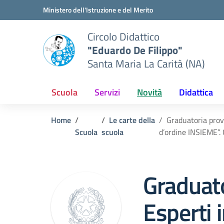
Vai ai contenuti
Vai al menu di navigazione
Vai al footer
Ministero dell'Istruzione e del Merito
Circolo Didattico
"Eduardo De Filippo"
Santa Maria La Carità (NA)
Scuola
Servizi
Novità
Didattica
Home
Le carte della
Graduatoria prov
Scuola
scuola
d’ordine INSIEME
Graduato
Esperti i