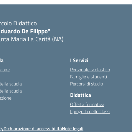
rcolo Didattico
Eduardo De Filippo"
nta Maria La Carità (NA)
Visita la pagina iniziale della scuola
la
I Servizi
zione
Personale scolastico
Famiglie e studenti
della scuola
Percorsi di studio
della scuola
Didattica
azione
Offerta formativa
I progetti delle classi
cy
Dichiarazione di accessibilità
Note legali