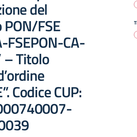
zione del
o PON/FSE
T
A-FSEPON-CA-
– Titolo
d’ordine
”. Codice CUP:
000740007-
0039