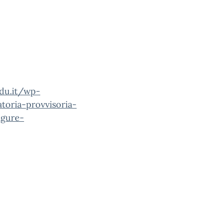
edu.it/wp-
oria-provvisoria-
igure-