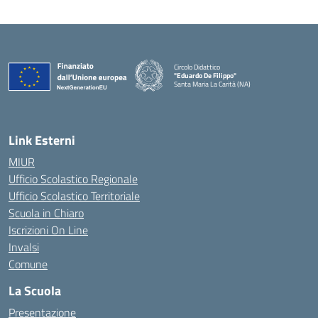
Circolo Didattico
"Eduardo De Filippo"
Santa Maria La Carità (NA)
— Visita la pagina iniziale della scuola
Link Esterni
MIUR
Ufficio Scolastico Regionale
Ufficio Scolastico Territoriale
Scuola in Chiaro
Iscrizioni On Line
Invalsi
Comune
La Scuola
Presentazione