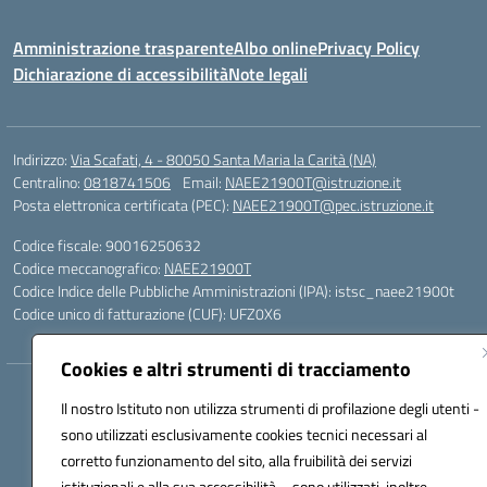
Amministrazione trasparente
Albo online
Privacy Policy
Dichiarazione di accessibilità
Note legali
Indirizzo:
Via Scafati, 4 - 80050 Santa Maria la Carità (NA)
Centralino:
0818741506
Email:
NAEE21900T@istruzione.it
Posta elettronica certificata (PEC):
NAEE21900T@pec.istruzione.it
Codice fiscale: 90016250632
Codice meccanografico:
NAEE21900T
Codice Indice delle Pubbliche Amministrazioni (IPA): istsc_naee21900t
Codice unico di fatturazione (CUF): UFZ0X6
Cookies e altri strumenti di tracciamento
Hosting & Powered by 3D Solution S.r.l.
Il nostro Istituto non utilizza strumenti di profilazione degli utenti -
Concept & Design by Designers Italia
sono utilizzati esclusivamente cookies tecnici necessari al
corretto funzionamento del sito, alla fruibilità dei servizi
istituzionali e alla sua accessibilità – sono utilizzati, inoltre,