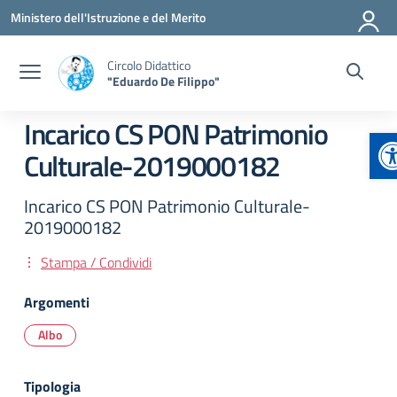
Vai ai contenuti
Vai al menu di navigazione
Vai al footer
Ministero dell'Istruzione e del Merito
Circolo Didattico
"Eduardo De Filippo"
Incarico CS PON Patrimonio
A
Culturale-2019000182
Incarico CS PON Patrimonio Culturale-
2019000182
Stampa / Condividi
Argomenti
Albo
Tipologia