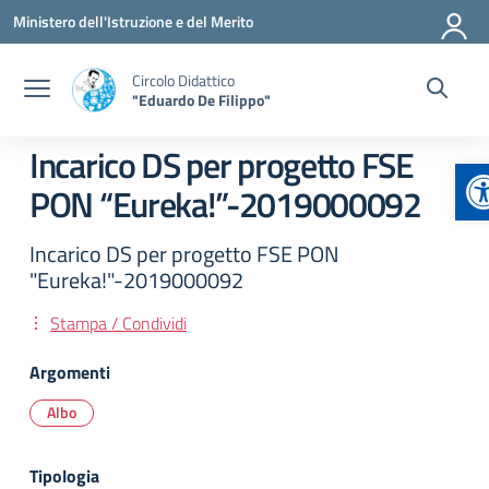
Vai ai contenuti
Vai al menu di navigazione
Vai al footer
Ministero dell'Istruzione e del Merito
Circolo Didattico
"Eduardo De Filippo"
Incarico DS per progetto FSE
A
PON “Eureka!”-2019000092
Incarico DS per progetto FSE PON
"Eureka!"-2019000092
Stampa / Condividi
Argomenti
Albo
Tipologia