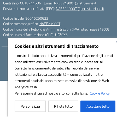
Centralino:
0818741506
Email:
NAEE21900T@istruzione.it
Posta elettronica certificata (PEC):
NAEE21900T@pec.istruzione.it
Codice fiscale: 90016250632
Codice meccanografico:
NAEE21900T
Codice Indice delle Pubbliche Amministrazioni (IPA): istsc_naee21900t
Codice unico di fatturazione (CUF): UFZ0X6
Cookies e altri strumenti di tracciamento
Hosting & Powered by 3D Solution S.r.l.
Il nostro Istituto non utilizza strumenti di profilazione degli utenti -
Concept & Design by Designers Italia
sono utilizzati esclusivamente cookies tecnici necessari al
corretto funzionamento del sito, alla fruibilità dei servizi
istituzionali e alla sua accessibilità – sono utilizzati, inoltre,
strumenti statistici anonimizzati messi a disposizione da Web
Analytics Italia.
Per saperne di più sul nostro sito, consulta la ns.
Cookie Policy.
Personalizza
Rifiuta tutto
Accettare tutto