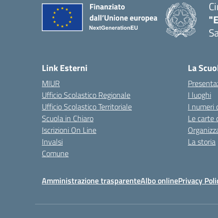
Ci
"
Sa
— 
Link Esterni
La Scuo
MIUR
Presenta
Ufficio Scolastico Regionale
I luoghi
Ufficio Scolastico Territoriale
I numeri 
Scuola in Chiaro
Le carte 
Iscrizioni On Line
Organizz
Invalsi
La storia
Comune
Amministrazione trasparente
Albo online
Privacy Poli