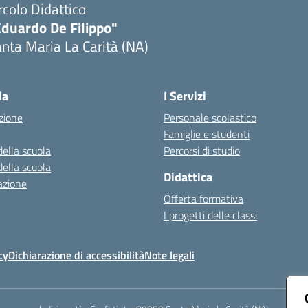
rcolo Didattico
Eduardo De Filippo"
nta Maria La Carità (NA)
Visita la pagina iniziale della scuola
la
I Servizi
zione
Personale scolastico
Famiglie e studenti
della scuola
Percorsi di studio
della scuola
Didattica
azione
Offerta formativa
I progetti delle classi
cy
Dichiarazione di accessibilità
Note legali