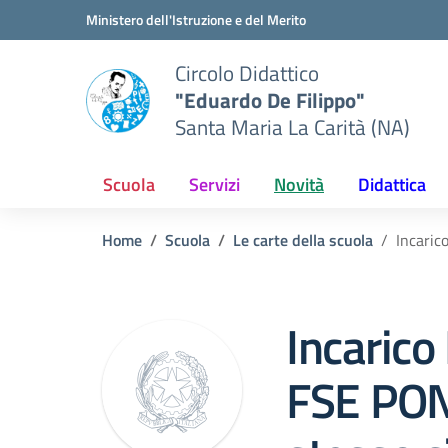
Vai ai contenuti
Vai al menu di navigazione
Vai al footer
Ministero dell'Istruzione e del Merito
Circolo Didattico
"Eduardo De Filippo"
Santa Maria La Carità (NA)
Scuola
Servizi
Novità
Didattica
Home
Scuola
Le carte della scuola
Incaric
Incarico
FSE PON