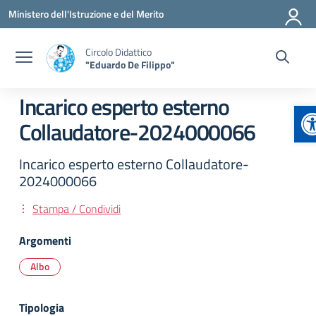
Vai ai contenuti
Vai al menu di navigazione
Vai al footer
Ministero dell'Istruzione e del Merito
Circolo Didattico
"Eduardo De Filippo"
Incarico esperto esterno
A
Collaudatore-2024000066
Incarico esperto esterno Collaudatore-
2024000066
Stampa / Condividi
Argomenti
Albo
Tipologia