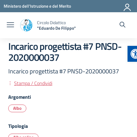
Vai ai contenuti
Vai al menu di navigazione
Vai al footer
Ministero dell'Istruzione e del Merito
Circolo Didattico
"Eduardo De Filippo"
Incarico progettista #7 PNSD-
A
2020000037
Incarico progettista #7 PNSD-2020000037
Stampa / Condividi
Argomenti
Albo
Tipologia