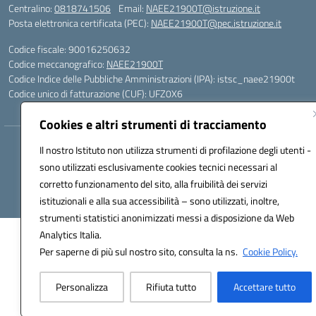
Centralino:
0818741506
Email:
NAEE21900T@istruzione.it
Posta elettronica certificata (PEC):
NAEE21900T@pec.istruzione.it
Codice fiscale: 90016250632
Codice meccanografico:
NAEE21900T
Codice Indice delle Pubbliche Amministrazioni (IPA): istsc_naee21900t
Codice unico di fatturazione (CUF): UFZ0X6
Cookies e altri strumenti di tracciamento
Hosting & Powered by 3D Solution S.r.l.
Il nostro Istituto non utilizza strumenti di profilazione degli utenti -
Concept & Design by Designers Italia
sono utilizzati esclusivamente cookies tecnici necessari al
corretto funzionamento del sito, alla fruibilità dei servizi
istituzionali e alla sua accessibilità – sono utilizzati, inoltre,
strumenti statistici anonimizzati messi a disposizione da Web
Analytics Italia.
Per saperne di più sul nostro sito, consulta la ns.
Cookie Policy.
Personalizza
Rifiuta tutto
Accettare tutto