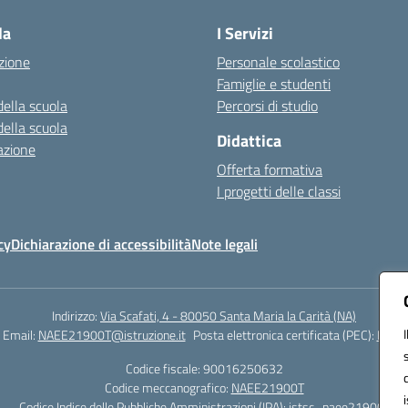
la
I Servizi
zione
Personale scolastico
Famiglie e studenti
della scuola
Percorsi di studio
della scuola
Didattica
azione
Offerta formativa
I progetti delle classi
cy
Dichiarazione di accessibilità
Note legali
Indirizzo:
Via Scafati, 4 - 80050 Santa Maria la Carità (NA)
Email:
NAEE21900T@istruzione.it
Posta elettronica certificata (PEC):
NAEE2
Codice fiscale: 90016250632
Codice meccanografico:
NAEE21900T
Codice Indice delle Pubbliche Amministrazioni (IPA): istsc_naee21900t