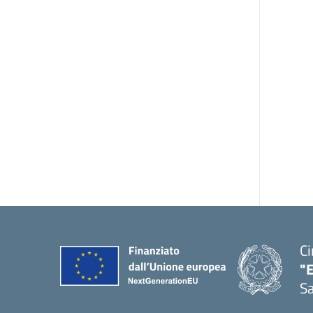
Ci
"
Sa
— 