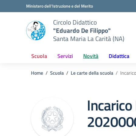
Vai ai contenuti
Vai al menu di navigazione
Vai al footer
Ministero dell'Istruzione e del Merito
Circolo Didattico
"Eduardo De Filippo"
Santa Maria La Carità (NA)
Scuola
Servizi
Novità
Didattica
Home
Scuola
Le carte della scuola
Incari
Incarico
202000