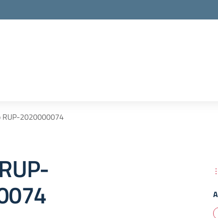
co RUP-2020000074
 RUP-
0074
A