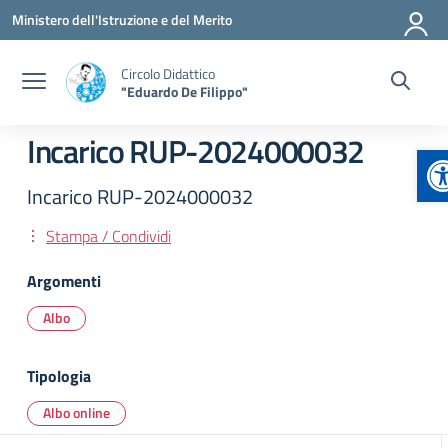
Vai ai contenuti
Vai al menu di navigazione
Vai al footer
Ministero dell'Istruzione e del Merito
Circolo Didattico
"Eduardo De Filippo"
Incarico RUP-2024000032
A
Incarico RUP-2024000032
Stampa / Condividi
Argomenti
Albo
Tipologia
Albo online