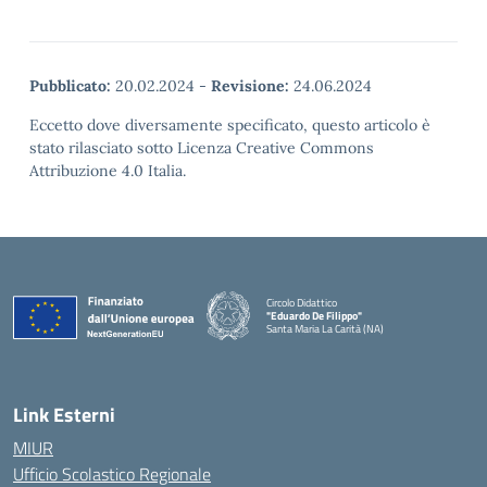
Pubblicato:
20.02.2024
-
Revisione:
24.06.2024
Eccetto dove diversamente specificato, questo articolo è
stato rilasciato sotto Licenza Creative Commons
Attribuzione 4.0 Italia.
Circolo Didattico
"Eduardo De Filippo"
Santa Maria La Carità (NA)
— Visita la pagina iniziale della scuola
Link Esterni
MIUR
Ufficio Scolastico Regionale