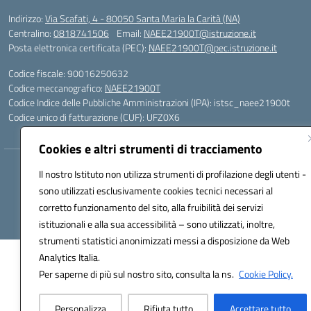
Indirizzo:
Via Scafati, 4 - 80050 Santa Maria la Carità (NA)
Centralino:
0818741506
Email:
NAEE21900T@istruzione.it
Posta elettronica certificata (PEC):
NAEE21900T@pec.istruzione.it
Codice fiscale: 90016250632
Codice meccanografico:
NAEE21900T
Codice Indice delle Pubbliche Amministrazioni (IPA): istsc_naee21900t
Codice unico di fatturazione (CUF): UFZ0X6
Cookies e altri strumenti di tracciamento
Hosting & Powered by 3D Solution S.r.l.
Il nostro Istituto non utilizza strumenti di profilazione degli utenti -
Concept & Design by Designers Italia
sono utilizzati esclusivamente cookies tecnici necessari al
corretto funzionamento del sito, alla fruibilità dei servizi
istituzionali e alla sua accessibilità – sono utilizzati, inoltre,
strumenti statistici anonimizzati messi a disposizione da Web
Analytics Italia.
Per saperne di più sul nostro sito, consulta la ns.
Cookie Policy.
Personalizza
Rifiuta tutto
Accettare tutto