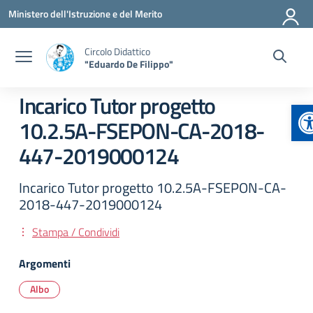
Vai ai contenuti
Vai al menu di navigazione
Vai al footer
Ministero dell'Istruzione e del Merito
Circolo Didattico
"Eduardo De Filippo"
Incarico Tutor progetto
A
10.2.5A-FSEPON-CA-2018-
447-2019000124
Incarico Tutor progetto 10.2.5A-FSEPON-CA-
2018-447-2019000124
Stampa / Condividi
Argomenti
Albo