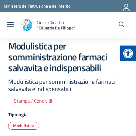
Vai ai contenuti
Vai al menu di navigazione
Vai al footer
Ministero dell'Istruzione e del Merito
Circolo Didattico
"Eduardo De Filippo"
Modulistica per
Apr
somministrazione farmaci
salvavita e indispensabili
Modulistica per somministrazione farmaci
salvavita e indispensabili
Stampa / Condividi
Tipologia
Modulistica