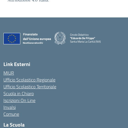
Attribuzione 4.0 Italia.
Circolo Didattico
"Eduardo De Filippo"
Santa Maria La Carità (NA)
— Visita la pagina iniziale della scuola
Link Esterni
MIUR
Ufficio Scolastico Regionale
Ufficio Scolastico Territoriale
Scuola in Chiaro
Iscrizioni On Line
Invalsi
Comune
La Scuola