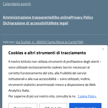
Calendario eventi
Amministrazione trasparente
Albo online
Privacy Policy
Dichiarazione di accessibilità
Note legali
Indirizzo:
Via Scafati, 4 - 80050 Santa Maria la Carità (NA)
Centralino:
0818741506
Email:
NAEE21900T@istruzione.it
Posta elettronica certificata (PEC):
Cookies e altri strumenti di tracciamento
NAEE21900T@pec.istruzione.it
Codice fiscale: 90016250632
Il nostro Istituto non utilizza strumenti di profilazione degli utenti -
Codice meccanografico:
NAEE21900T
sono utilizzati esclusivamente cookies tecnici necessari al
Codice Indice delle Pubbliche Amministrazioni (IPA): istsc_naee21900t
corretto funzionamento del sito, alla fruibilità dei servizi
Codice unico di fatturazione (CUF): UFZ0X6
istituzionali e alla sua accessibilità – sono utilizzati, inoltre,
strumenti statistici anonimizzati messi a disposizione da Web
Analytics Italia.
Hosting & Powered by 3D Solution S.r.l.
Per saperne di più sul nostro sito, consulta la ns.
Cookie Policy.
Concept & Design by Designers Italia