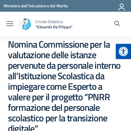
Vai ai contenuti
Vai al menu di navigazione
Vai al footer
Ministero dell'Istruzione e del Merito
Circolo Didattico
"Eduardo De Filippo"
Nomina Commissione per la
Apr
valutazione delle istanze
pervenute da personale interno
all’Istituzione Scolastica da
impiegare come Esperto a
valere per il progetto “PNRR
formazione del personale
scolastico per la transizione
digitale”