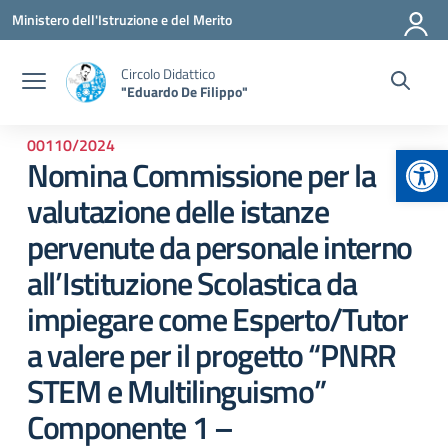
Vai ai contenuti
Vai al menu di navigazione
Vai al footer
Ministero dell'Istruzione e del Merito
Circolo Didattico
"Eduardo De Filippo"
00110/2024
Apr
Nomina Commissione per la
valutazione delle istanze
pervenute da personale interno
all’Istituzione Scolastica da
impiegare come Esperto/Tutor
a valere per il progetto “PNRR
STEM e Multilinguismo”
Componente 1 –