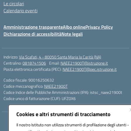
Le circolari
Calendario eventi
Amministrazione trasparente
Albo online
Privacy Policy
Dichiarazione di accessibilità
Note legali
Indirizzo:
Via Scafati, 4 - 80050 Santa Maria la Carità (NA)
Centralino:
0818741506
Email:
NAEE21900T@istruzione.it
Posta elettronica certificata (PEC):
NAEE21900T@pec.istruzione.it
Codice fiscale: 90016250632
Codice meccanografico:
NAEE21900T
Codice Indice delle Pubbliche Amministrazioni (IPA): istsc_naee21900t
Codice unico di fatturazione (CUF): UFZ0X6
Cookies e altri strumenti di tracciamento
Hosting & Powered by 3D Solution S.r.l.
Il nostro Istituto non utilizza strumenti di profilazione degli utenti -
Concept & Design by Designers Italia