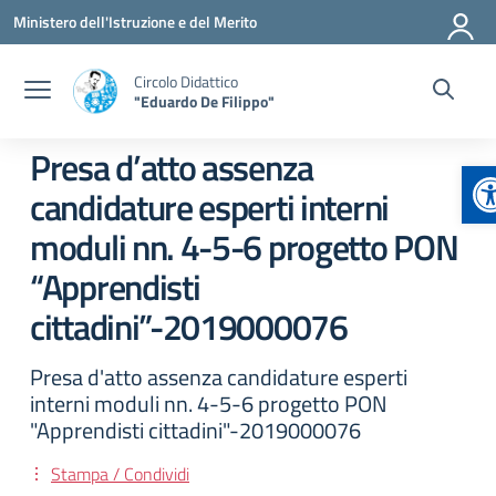
Vai ai contenuti
Vai al menu di navigazione
Vai al footer
Ministero dell'Istruzione e del Merito
Circolo Didattico
"Eduardo De Filippo"
Presa d’atto assenza
A
candidature esperti interni
moduli nn. 4-5-6 progetto PON
“Apprendisti
cittadini”-2019000076
Presa d'atto assenza candidature esperti
interni moduli nn. 4-5-6 progetto PON
"Apprendisti cittadini"-2019000076
Stampa / Condividi