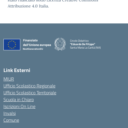
stato rilasciato sotto Licenza Creative Commons
Attribuzione 4.0 Italia.
Circolo Didattico
"Eduardo De Filippo"
Santa Maria La Carità (NA)
— Visita la pagina iniziale della scuola
Link Esterni
MIUR
Ufficio Scolastico Regionale
Ufficio Scolastico Territoriale
Scuola in Chiaro
Iscrizioni On Line
Invalsi
Comune