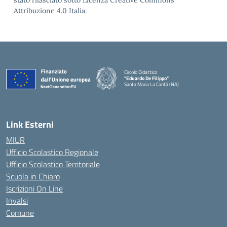
stato rilasciato sotto Licenza Creative Commons
Attribuzione 4.0 Italia.
Circolo Didattico
"Eduardo De Filippo"
Santa Maria La Carità (NA)
— Visita la pagina iniziale della scuola
Link Esterni
MIUR
Ufficio Scolastico Regionale
Ufficio Scolastico Territoriale
Scuola in Chiaro
Iscrizioni On Line
Invalsi
Comune