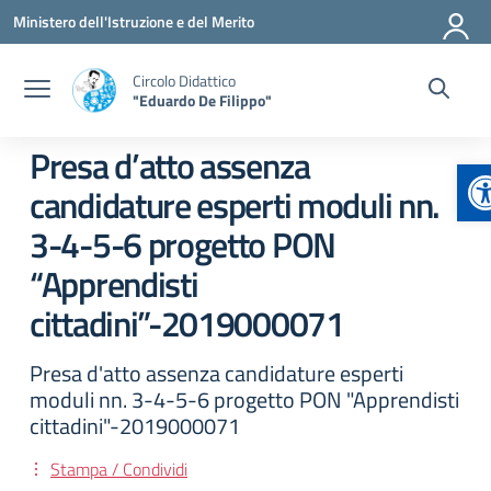
Vai ai contenuti
Vai al menu di navigazione
Vai al footer
Ministero dell'Istruzione e del Merito
Circolo Didattico
"Eduardo De Filippo"
Presa d’atto assenza
A
candidature esperti moduli nn.
3-4-5-6 progetto PON
“Apprendisti
cittadini”-2019000071
Presa d'atto assenza candidature esperti
moduli nn. 3-4-5-6 progetto PON "Apprendisti
cittadini"-2019000071
Stampa / Condividi