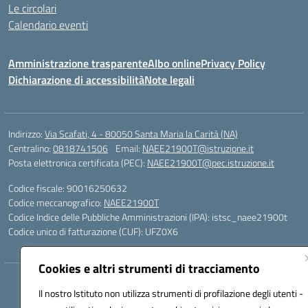
Le circolari
Calendario eventi
Amministrazione trasparente
Albo online
Privacy Policy
Dichiarazione di accessibilità
Note legali
Indirizzo:
Via Scafati, 4 - 80050 Santa Maria la Carità (NA)
Centralino:
0818741506
Email:
NAEE21900T@istruzione.it
Posta elettronica certificata (PEC):
NAEE21900T@pec.istruzione.it
Codice fiscale: 90016250632
Codice meccanografico:
NAEE21900T
Codice Indice delle Pubbliche Amministrazioni (IPA): istsc_naee21900t
Codice unico di fatturazione (CUF): UFZ0X6
Cookies e altri strumenti di tracciamento
Hosting & Powered by 3D Solution S.r.l.
Il nostro Istituto non utilizza strumenti di profilazione degli utenti -
Concept & Design by Designers Italia