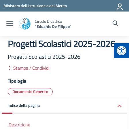
Vai ai contenuti
Vai al menu di navigazione
Vai al footer
Ministero dell'Istruzione e del Merito
Circolo Didattico
"Eduardo De Filippo"
Progetti Scolastici 2025-2026
Apr
Progetti Scolastici 2025-2026
Stampa / Condividi
Tipologia
Documento Generico
Indice della pagina
Descrizione