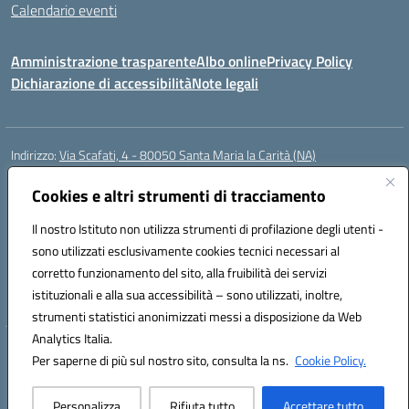
Calendario eventi
Amministrazione trasparente
Albo online
Privacy Policy
Dichiarazione di accessibilità
Note legali
Indirizzo:
Via Scafati, 4 - 80050 Santa Maria la Carità (NA)
Centralino:
0818741506
Email:
NAEE21900T@istruzione.it
Posta elettronica certificata (PEC):
Cookies e altri strumenti di tracciamento
NAEE21900T@pec.istruzione.it
Codice fiscale: 90016250632
Il nostro Istituto non utilizza strumenti di profilazione degli utenti -
Codice meccanografico:
NAEE21900T
sono utilizzati esclusivamente cookies tecnici necessari al
Codice Indice delle Pubbliche Amministrazioni (IPA): istsc_naee21900t
corretto funzionamento del sito, alla fruibilità dei servizi
Codice unico di fatturazione (CUF): UFZ0X6
istituzionali e alla sua accessibilità – sono utilizzati, inoltre,
strumenti statistici anonimizzati messi a disposizione da Web
Analytics Italia.
Hosting & Powered by 3D Solution S.r.l.
Per saperne di più sul nostro sito, consulta la ns.
Cookie Policy.
Concept & Design by Designers Italia
Personalizza
Rifiuta tutto
Accettare tutto