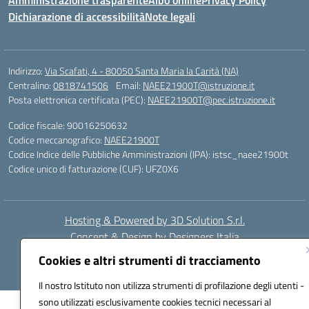
Amministrazione trasparente
Albo online
Privacy Policy
Dichiarazione di accessibilità
Note legali
Indirizzo:
Via Scafati, 4 - 80050 Santa Maria la Carità (NA)
Centralino:
0818741506
Email:
NAEE21900T@istruzione.it
Posta elettronica certificata (PEC):
NAEE21900T@pec.istruzione.it
Codice fiscale: 90016250632
Codice meccanografico:
NAEE21900T
Codice Indice delle Pubbliche Amministrazioni (IPA): istsc_naee21900t
Codice unico di fatturazione (CUF): UFZ0X6
Hosting & Powered by 3D Solution S.r.l.
Concept & Design by Designers Italia
Cookies e altri strumenti di tracciamento
Il nostro Istituto non utilizza strumenti di profilazione degli utenti -
sono utilizzati esclusivamente cookies tecnici necessari al