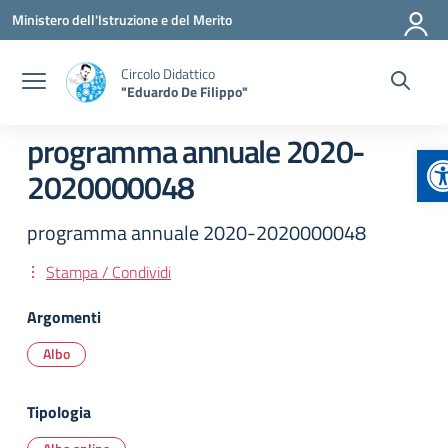
Vai ai contenuti
Vai al menu di navigazione
Vai al footer
Ministero dell'Istruzione e del Merito
Circolo Didattico
"Eduardo De Filippo"
programma annuale 2020-
A
2020000048
programma annuale 2020-2020000048
Stampa / Condividi
Argomenti
Albo
Tipologia