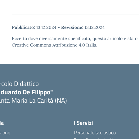
Pubblicato:
13.12.2024
-
Revisione:
13.12.2024
Eccetto dove diversamente specificato, questo articolo è stato 
Creative Commons Attribuzione 4.0 Italia.
rcolo Didattico
Eduardo De Filippo"
nta Maria La Carità (NA)
Visita la pagina iniziale della scuola
la
I Servizi
zione
Personale scolastico