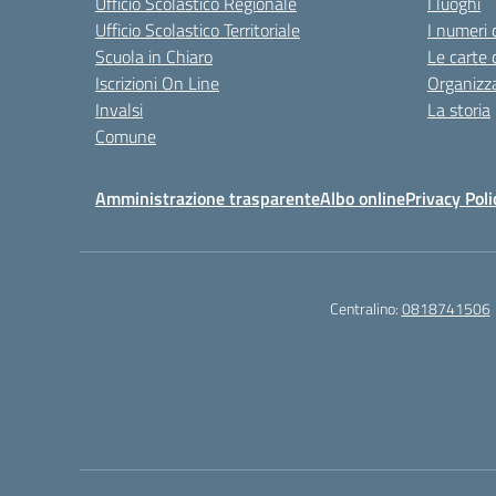
Ufficio Scolastico Regionale
I luoghi
Ufficio Scolastico Territoriale
I numeri 
Scuola in Chiaro
Le carte 
Iscrizioni On Line
Organizz
Invalsi
La storia
Comune
Amministrazione trasparente
Albo online
Privacy Poli
Centralino:
0818741506