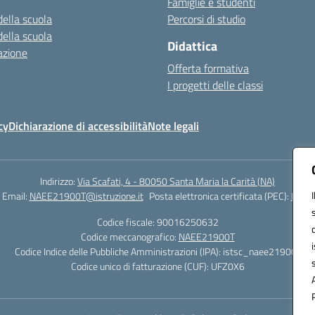
Famiglie e studenti
della scuola
Percorsi di studio
della scuola
Didattica
azione
Offerta formativa
I progetti delle classi
cy
Dichiarazione di accessibilità
Note legali
Indirizzo:
Via Scafati, 4 - 80050 Santa Maria la Carità (NA)
Email:
NAEE21900T@istruzione.it
Posta elettronica certificata (PEC):
NAEE2
Codice fiscale: 90016250632
Codice meccanografico:
NAEE21900T
Codice Indice delle Pubbliche Amministrazioni (IPA): istsc_naee21900t
Codice unico di fatturazione (CUF): UFZ0X6