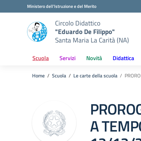
Vai ai contenuti
Vai al menu di navigazione
Vai al footer
Ministero dell'Istruzione e del Merito
Circolo Didattico
"Eduardo De Filippo"
Santa Maria La Carità (NA)
Scuola
Servizi
Novità
Didattica
Home
Scuola
Le carte della scuola
PROROG
PROROG
A TEMPO