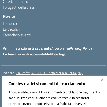
Offerta formativa
I progetti delle classi
Novità
Le notizie
Le circolari
Calendario eventi
Amministrazione trasparente
Albo online
Privacy Policy
Dichiarazione di accessibilità
Note legali
Indirizzo:
Via Scafati, 4 - 80050 Santa Maria la Carità (NA)
Centralino:
0818741506
Email:
NAEE21900T@istruzione.it
Posta elettronica certificata (PEC):
Cookies e altri strumenti di tracciamento
NAEE21900T@pec.istruzione.it
Codice fiscale: 90016250632
Il nostro Istituto non utilizza strumenti di profilazione degli utenti -
Codice meccanografico:
NAEE21900T
sono utilizzati esclusivamente cookies tecnici necessari al
Codice Indice delle Pubbliche Amministrazioni (IPA): istsc_naee21900t
corretto funzionamento del sito, alla fruibilità dei servizi
Codice unico di fatturazione (CUF): UFZ0X6