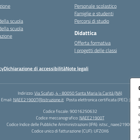
zione
Personale scolastico
Famiglie e studenti
della scuola
Percorsi di studio
della scuola
Didattica
azione
Offerta formativa
I progetti delle classi
cy
Dichiarazione di accessibilità
Note legali
Indirizzo:
Via Scafati, 4 - 80050 Santa Maria la Carità (NA)
Email:
NAEE21900T@istruzione.it
Posta elettronica certificata (PEC):
NAEE2
Codice fiscale: 90016250632
Codice meccanografico:
NAEE21900T
Codice Indice delle Pubbliche Amministrazioni (IPA): istsc_naee21900t
Codice unico di fatturazione (CUF): UFZ0X6