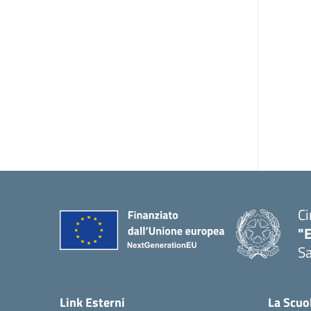
Ci
"
Sa
— 
Link Esterni
La Scuo