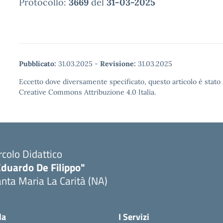
Protocollo:
3669
del
31-03-2025
Pubblicato:
31.03.2025
-
Revisione:
31.03.2025
Eccetto dove diversamente specificato, questo articolo è stato 
Creative Commons Attribuzione 4.0 Italia.
rcolo Didattico
Eduardo De Filippo"
nta Maria La Carità (NA)
Visita la pagina iniziale della scuola
la
I Servizi