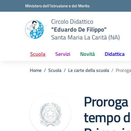
Vai ai contenuti
Vai al menu di navigazione
Vai al footer
Ministero dell'Istruzione e del Merito
Circolo Didattico
"Eduardo De Filippo"
Santa Maria La Carità (NA)
Scuola
Servizi
Novità
Didattica
Home
Scuola
Le carte della scuola
Proroga
Proroga 
tempo d