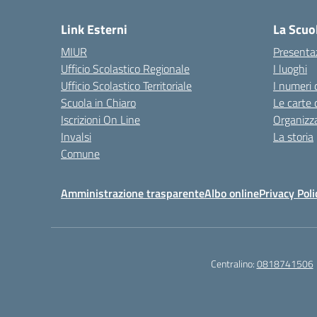
Link Esterni
La Scuo
MIUR
Presenta
Ufficio Scolastico Regionale
I luoghi
Ufficio Scolastico Territoriale
I numeri 
Scuola in Chiaro
Le carte 
Iscrizioni On Line
Organizz
Invalsi
La storia
Comune
Amministrazione trasparente
Albo online
Privacy Poli
Centralino:
0818741506