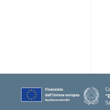
Ci
"
Sa
— 