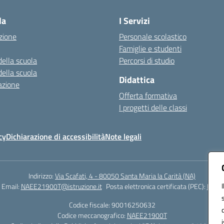
la
I Servizi
zione
Personale scolastico
Famiglie e studenti
della scuola
Percorsi di studio
della scuola
Didattica
azione
Offerta formativa
I progetti delle classi
cy
Dichiarazione di accessibilità
Note legali
Indirizzo:
Via Scafati, 4 - 80050 Santa Maria la Carità (NA)
Email:
NAEE21900T@istruzione.it
Posta elettronica certificata (PEC):
NAEE2
Codice fiscale: 90016250632
Codice meccanografico:
NAEE21900T