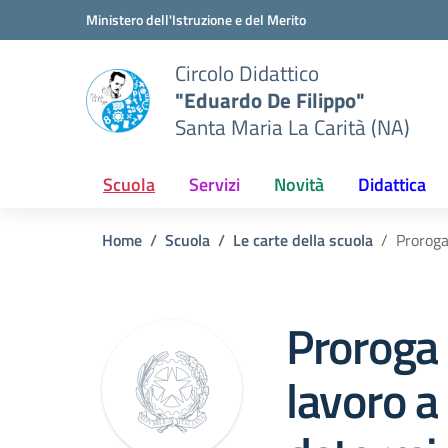
Vai ai contenuti
Vai al menu di navigazione
Vai al footer
Ministero dell'Istruzione e del Merito
Circolo Didattico
"Eduardo De Filippo"
Santa Maria La Carità (NA)
Scuola
Servizi
Novità
Didattica
Home
Scuola
Le carte della scuola
Proroga
Proroga 
lavoro 