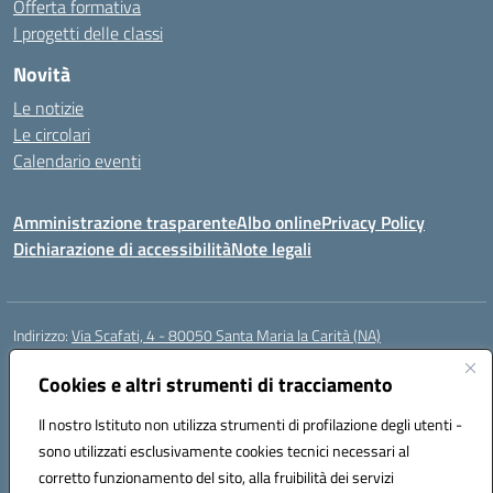
Offerta formativa
I progetti delle classi
Novità
Le notizie
Le circolari
Calendario eventi
Amministrazione trasparente
Albo online
Privacy Policy
Dichiarazione di accessibilità
Note legali
Indirizzo:
Via Scafati, 4 - 80050 Santa Maria la Carità (NA)
Centralino:
0818741506
Email:
NAEE21900T@istruzione.it
Posta elettronica certificata (PEC):
Cookies e altri strumenti di tracciamento
NAEE21900T@pec.istruzione.it
Codice fiscale: 90016250632
Il nostro Istituto non utilizza strumenti di profilazione degli utenti -
Codice meccanografico:
NAEE21900T
sono utilizzati esclusivamente cookies tecnici necessari al
Codice Indice delle Pubbliche Amministrazioni (IPA): istsc_naee21900t
corretto funzionamento del sito, alla fruibilità dei servizi
Codice unico di fatturazione (CUF): UFZ0X6