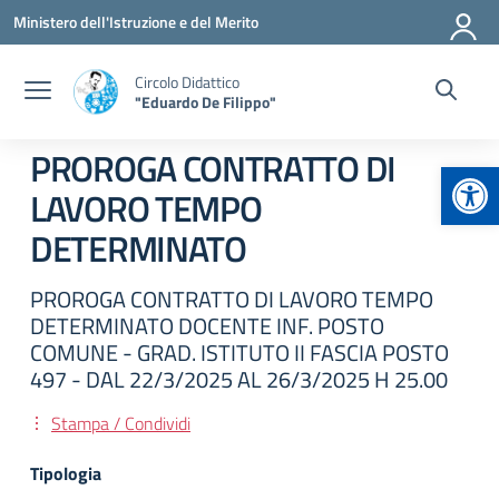
Vai ai contenuti
Vai al menu di navigazione
Vai al footer
Ministero dell'Istruzione e del Merito
Circolo Didattico
"Eduardo De Filippo"
PROROGA CONTRATTO DI
Apr
LAVORO TEMPO
DETERMINATO
PROROGA CONTRATTO DI LAVORO TEMPO
DETERMINATO DOCENTE INF. POSTO
COMUNE - GRAD. ISTITUTO II FASCIA POSTO
497 - DAL 22/3/2025 AL 26/3/2025 H 25.00
Stampa / Condividi
Tipologia