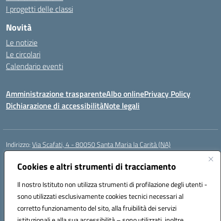
I progetti delle classi
Novità
Le notizie
Le circolari
Calendario eventi
Amministrazione trasparente
Albo online
Privacy Policy
Dichiarazione di accessibilità
Note legali
Indirizzo:
Via Scafati, 4 - 80050 Santa Maria la Carità (NA)
Centralino:
0818741506
Email:
NAEE21900T@istruzione.it
Posta elettronica certificata (PEC):
Cookies e altri strumenti di tracciamento
NAEE21900T@pec.istruzione.it
Codice fiscale: 90016250632
Il nostro Istituto non utilizza strumenti di profilazione degli utenti -
Codice meccanografico:
NAEE21900T
sono utilizzati esclusivamente cookies tecnici necessari al
Codice Indice delle Pubbliche Amministrazioni (IPA): istsc_naee21900t
corretto funzionamento del sito, alla fruibilità dei servizi
Codice unico di fatturazione (CUF): UFZ0X6
istituzionali e alla sua accessibilità – sono utilizzati, inoltre,