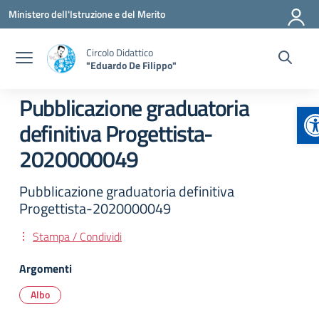
Vai ai contenuti
Vai al menu di navigazione
Vai al footer
Ministero dell'Istruzione e del Merito
Circolo Didattico
"Eduardo De Filippo"
Pubblicazione graduatoria
A
definitiva Progettista-
2020000049
Pubblicazione graduatoria definitiva
Progettista-2020000049
Stampa / Condividi
Argomenti
Albo