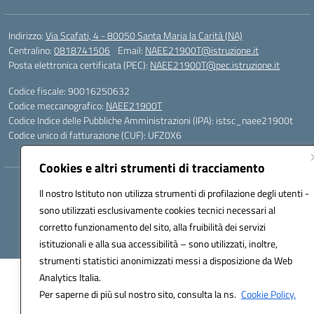
Indirizzo:
Via Scafati, 4 - 80050 Santa Maria la Carità (NA)
Centralino:
0818741506
Email:
NAEE21900T@istruzione.it
Posta elettronica certificata (PEC):
NAEE21900T@pec.istruzione.it
Codice fiscale: 90016250632
Codice meccanografico:
NAEE21900T
Codice Indice delle Pubbliche Amministrazioni (IPA): istsc_naee21900t
Codice unico di fatturazione (CUF): UFZ0X6
Cookies e altri strumenti di tracciamento
Hosting & Powered by 3D Solution S.r.l.
Il nostro Istituto non utilizza strumenti di profilazione degli utenti -
Concept & Design by Designers Italia
sono utilizzati esclusivamente cookies tecnici necessari al
corretto funzionamento del sito, alla fruibilità dei servizi
istituzionali e alla sua accessibilità – sono utilizzati, inoltre,
strumenti statistici anonimizzati messi a disposizione da Web
Analytics Italia.
Per saperne di più sul nostro sito, consulta la ns.
Cookie Policy.