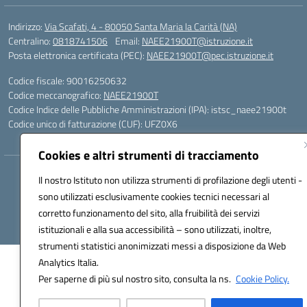
Indirizzo:
Via Scafati, 4 - 80050 Santa Maria la Carità (NA)
Centralino:
0818741506
Email:
NAEE21900T@istruzione.it
Posta elettronica certificata (PEC):
NAEE21900T@pec.istruzione.it
Codice fiscale: 90016250632
Codice meccanografico:
NAEE21900T
Codice Indice delle Pubbliche Amministrazioni (IPA): istsc_naee21900t
Codice unico di fatturazione (CUF): UFZ0X6
Cookies e altri strumenti di tracciamento
Hosting & Powered by 3D Solution S.r.l.
Il nostro Istituto non utilizza strumenti di profilazione degli utenti -
Concept & Design by Designers Italia
sono utilizzati esclusivamente cookies tecnici necessari al
corretto funzionamento del sito, alla fruibilità dei servizi
istituzionali e alla sua accessibilità – sono utilizzati, inoltre,
strumenti statistici anonimizzati messi a disposizione da Web
Analytics Italia.
Per saperne di più sul nostro sito, consulta la ns.
Cookie Policy.