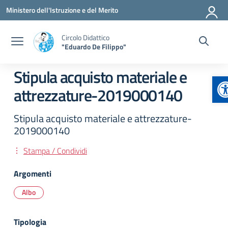
Vai ai contenuti
Vai al menu di navigazione
Vai al footer
Ministero dell'Istruzione e del Merito
Circolo Didattico
"Eduardo De Filippo"
Stipula acquisto materiale e
A
attrezzature-2019000140
Stipula acquisto materiale e attrezzature-
2019000140
Stampa / Condividi
Argomenti
Albo
Tipologia