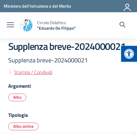
Vai ai contenuti
Vai al menu di navigazione
Vai al footer
Ministero dell'Istruzione e del Merito
Circolo Didattico
"Eduardo De Filippo"
Supplenza breve-2024000021
Apr
Supplenza breve-2024000021
Stampa / Condividi
Argomenti
Albo
Tipologia
Albo online