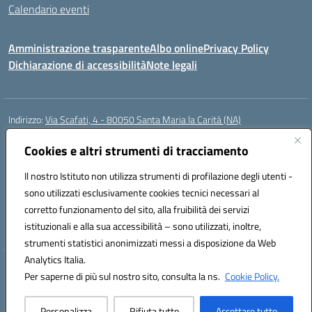
Calendario eventi
Amministrazione trasparente
Albo online
Privacy Policy
Dichiarazione di accessibilità
Note legali
Indirizzo:
Via Scafati, 4 - 80050 Santa Maria la Carità (NA)
Centralino:
0818741506
Email:
NAEE21900T@istruzione.it
Posta elettronica certificata (PEC):
Cookies e altri strumenti di tracciamento
NAEE21900T@pec.istruzione.it
Codice fiscale: 90016250632
Il nostro Istituto non utilizza strumenti di profilazione degli utenti -
Codice meccanografico:
NAEE21900T
sono utilizzati esclusivamente cookies tecnici necessari al
Codice Indice delle Pubbliche Amministrazioni (IPA): istsc_naee21900t
corretto funzionamento del sito, alla fruibilità dei servizi
Codice unico di fatturazione (CUF): UFZ0X6
istituzionali e alla sua accessibilità – sono utilizzati, inoltre,
strumenti statistici anonimizzati messi a disposizione da Web
Analytics Italia.
Hosting & Powered by 3D Solution S.r.l.
Per saperne di più sul nostro sito, consulta la ns.
Cookie Policy.
Concept & Design by Designers Italia
Personalizza
Rifiuta tutto
Accettare tutto