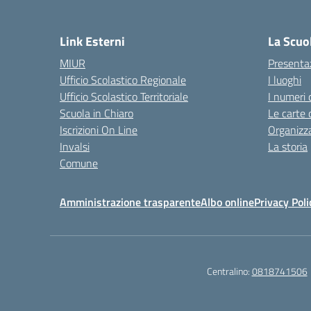
— 
Link Esterni
La Scuo
MIUR
Presenta
Ufficio Scolastico Regionale
I luoghi
Ufficio Scolastico Territoriale
I numeri 
Scuola in Chiaro
Le carte 
Iscrizioni On Line
Organizz
Invalsi
La storia
Comune
Amministrazione trasparente
Albo online
Privacy Poli
Centralino:
0818741506