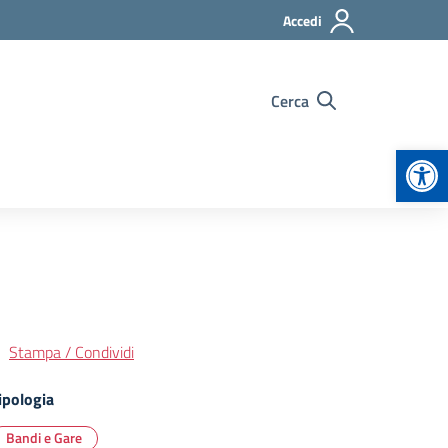
Accedi
Cerca
Apr
Stampa / Condividi
ipologia
Bandi e Gare