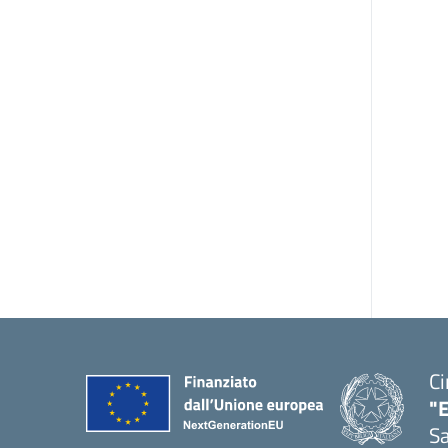
Ci
"
Sa