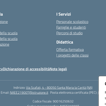
Visita la pagina iniziale della scuola
la
I Servizi
zione
Personale scolastico
Famiglie e studenti
della scuola
Percorsi di studio
della scuola
Didattica
azione
Offerta formativa
I progetti delle classi
cy
Dichiarazione di accessibilità
Note legali
Indirizzo:
Via Scafati, 4 - 80050 Santa Maria la Carità (NA)
Email:
NAEE21900T@istruzione.it
Posta elettronica certificata (PEC):
NAEE2
Codice fiscale: 90016250632