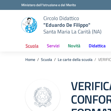
Vai ai contenuti
Vai al menu di navigazione
Vai al footer
Ministero dell'Istruzione e del Merito
Circolo Didattico
"Eduardo De Filippo"
Santa Maria La Carità (NA)
Scuola
Servizi
Novità
Didattica
Home
Scuola
Le carte della scuola
VERIFI
VERIFIC
CONFOR