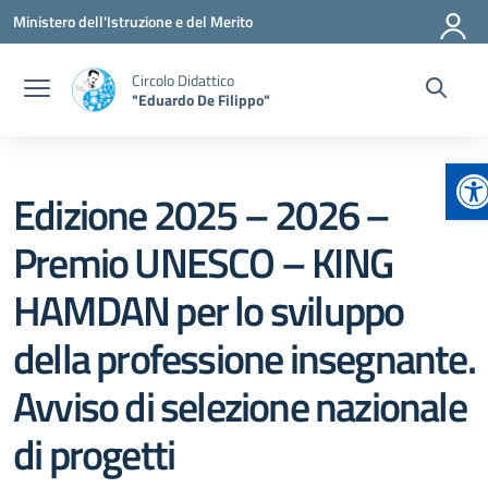
Vai ai contenuti
Vai al menu di navigazione
Vai al footer
Ministero dell'Istruzione e del Merito
Circolo Didattico
"Eduardo De Filippo"
Ap
Edizione 2025 – 2026 –
Premio UNESCO – KING
HAMDAN per lo sviluppo
della professione insegnante.
Avviso di selezione nazionale
di progetti