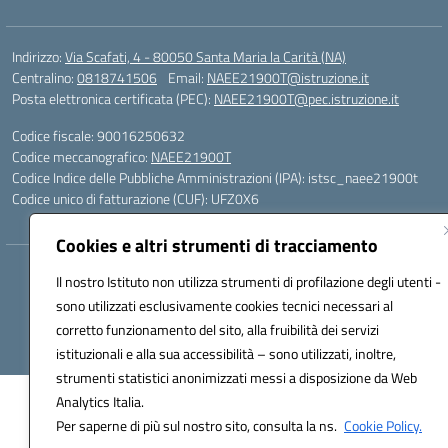
Indirizzo:
Via Scafati, 4 - 80050 Santa Maria la Carità (NA)
Centralino:
0818741506
Email:
NAEE21900T@istruzione.it
Posta elettronica certificata (PEC):
NAEE21900T@pec.istruzione.it
Codice fiscale: 90016250632
Codice meccanografico:
NAEE21900T
Codice Indice delle Pubbliche Amministrazioni (IPA): istsc_naee21900t
Codice unico di fatturazione (CUF): UFZ0X6
Cookies e altri strumenti di tracciamento
Hosting & Powered by 3D Solution S.r.l.
Il nostro Istituto non utilizza strumenti di profilazione degli utenti -
Concept & Design by Designers Italia
sono utilizzati esclusivamente cookies tecnici necessari al
corretto funzionamento del sito, alla fruibilità dei servizi
istituzionali e alla sua accessibilità – sono utilizzati, inoltre,
strumenti statistici anonimizzati messi a disposizione da Web
Analytics Italia.
Per saperne di più sul nostro sito, consulta la ns.
Cookie Policy.