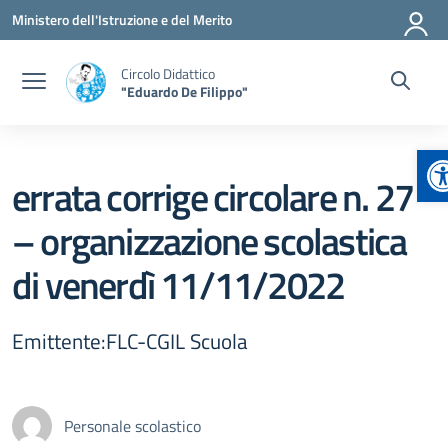
Vai ai contenuti
Vai al menu di navigazione
Vai al footer
Ministero dell'Istruzione e del Merito
Circolo Didattico
"Eduardo De Filippo"
A
errata corrige circolare n. 27
– organizzazione scolastica
di venerdì 11/11/2022
Emittente:FLC-CGIL Scuola
Personale scolastico