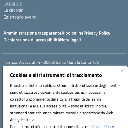
Le notizie
Le circolari
Calendario eventi
Amministrazione trasparente
Albo online
Privacy Policy
Dichiarazione di accessibilità
Note legali
Indirizzo:
Via Scafati, 4 - 80050 Santa Maria la Carità (NA)
Centralino:
0818741506
Email:
NAEE21900T@istruzione.it
Posta elettronica certificata (PEC):
Cookies e altri strumenti di tracciamento
NAEE21900T@pec.istruzione.it
Codice fiscale: 90016250632
Il nostro Istituto non utilizza strumenti di profilazione degli utenti -
Codice meccanografico:
NAEE21900T
sono utilizzati esclusivamente cookies tecnici necessari al
Codice Indice delle Pubbliche Amministrazioni (IPA): istsc_naee21900t
corretto funzionamento del sito, alla fruibilità dei servizi
Codice unico di fatturazione (CUF): UFZ0X6
istituzionali e alla sua accessibilità – sono utilizzati, inoltre,
strumenti statistici anonimizzati messi a disposizione da Web
Analytics Italia.
Hosting & Powered by 3D Solution S.r.l.
Per saperne di più sul nostro sito, consulta la ns.
Cookie Policy.