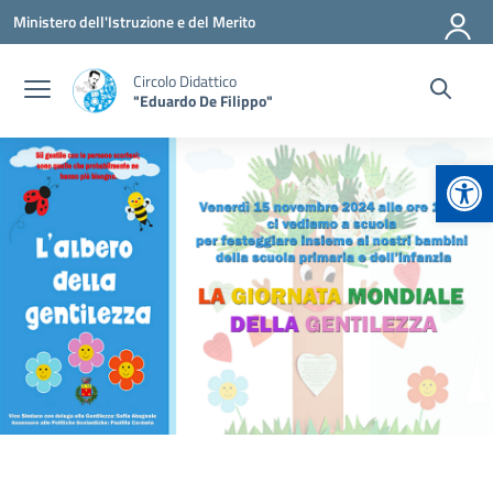
Vai ai contenuti
Vai al menu di navigazione
Vai al footer
Ministero dell'Istruzione e del Merito
Circolo Didattico
"Eduardo De Filippo"
Apr