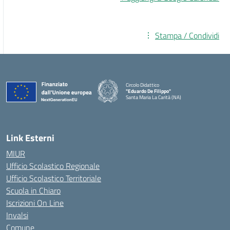
Stampa / Condividi
Circolo Didattico
"Eduardo De Filippo"
Santa Maria La Carità (NA)
— Visita la pagina iniziale della scuola
Link Esterni
MIUR
Ufficio Scolastico Regionale
Ufficio Scolastico Territoriale
Scuola in Chiaro
Iscrizioni On Line
Invalsi
Comune