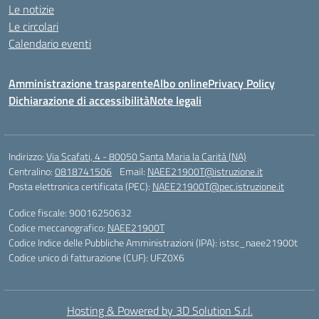
Le notizie
Le circolari
Calendario eventi
Amministrazione trasparente
Albo online
Privacy Policy
Dichiarazione di accessibilità
Note legali
Indirizzo:
Via Scafati, 4 - 80050 Santa Maria la Carità (NA)
Centralino:
0818741506
Email:
NAEE21900T@istruzione.it
Posta elettronica certificata (PEC):
NAEE21900T@pec.istruzione.it
Codice fiscale: 90016250632
Codice meccanografico:
NAEE21900T
Codice Indice delle Pubbliche Amministrazioni (IPA): istsc_naee21900t
Codice unico di fatturazione (CUF): UFZ0X6
Hosting & Powered by 3D Solution S.r.l.