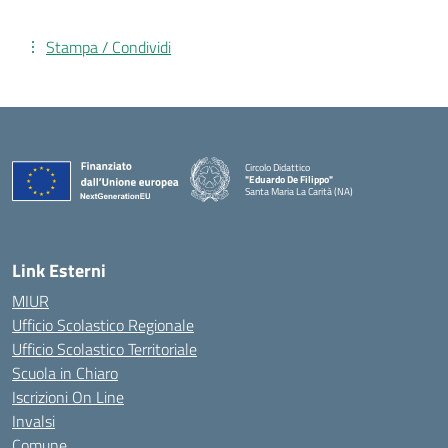
Stampa / Condividi
Circolo Didattico
"Eduardo De Filippo"
Santa Maria La Carità (NA)
— Visita la pagina iniziale della scuola
Link Esterni
MIUR
Ufficio Scolastico Regionale
Ufficio Scolastico Territoriale
Scuola in Chiaro
Iscrizioni On Line
Invalsi
Comune