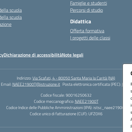
Famiglie e studenti
della scuola
Percorsi di studio
della scuola
Didattica
azione
Offerta formativa
I progetti delle classi
cy
Dichiarazione di accessibilità
Note legali
Indirizzo:
Via Scafati, 4 - 80050 Santa Maria la Carità (NA)
Email:
NAEE21900T@istruzione.it
Posta elettronica certificata (PEC):
NAEE2
Codice fiscale: 90016250632
Codice meccanografico:
NAEE21900T
Codice Indice delle Pubbliche Amministrazioni (IPA): istsc_naee21900t
Codice unico di fatturazione (CUF): UFZ0X6