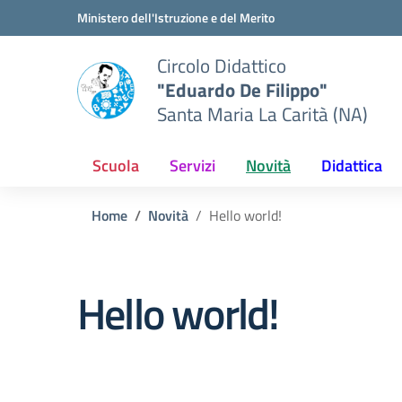
Vai ai contenuti
Vai al menu di navigazione
Vai al footer
Ministero dell'Istruzione e del Merito
Circolo Didattico
"Eduardo De Filippo"
Santa Maria La Carità (NA)
Scuola
Servizi
Novità
Didattica
Home
Novità
Hello world!
Hello world!