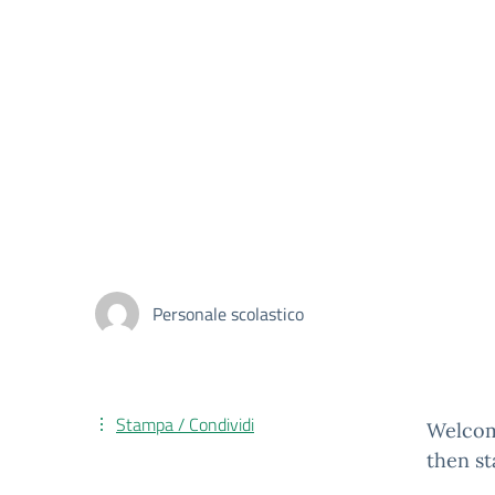
Personale scolastico
Stampa / Condividi
Welcome
then st