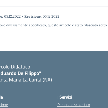
o:
05.12.2022
-
Revisione:
05.12.2022
ove diversamente specificato, questo articolo è stato rilasciato sott
rcolo Didattico
Eduardo De Filippo"
nta Maria La Carità (NA)
Visita la pagina iniziale della scuola
la
I Servizi
zione
Personale scolastico