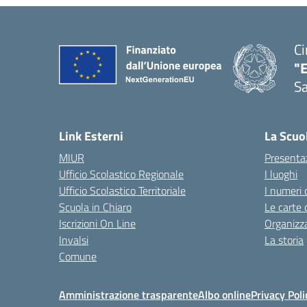
Ci
"
Sa
— 
Link Esterni
La Scuo
MIUR
Presenta
Ufficio Scolastico Regionale
I luoghi
Ufficio Scolastico Territoriale
I numeri 
Scuola in Chiaro
Le carte 
Iscrizioni On Line
Organizz
Invalsi
La storia
Comune
Amministrazione trasparente
Albo online
Privacy Poli