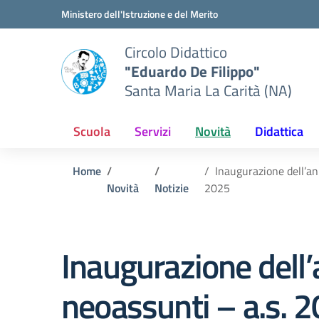
Vai ai contenuti
Vai al menu di navigazione
Vai al footer
Ministero dell'Istruzione e del Merito
Circolo Didattico
"Eduardo De Filippo"
Santa Maria La Carità (NA)
Scuola
Servizi
Novità
Didattica
Home
Inaugurazione dell’an
Novità
Notizie
2025
Inaugurazione dell’
neoassunti – a.s. 2