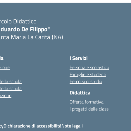
rcolo Didattico
Eduardo De Filippo"
nta Maria La Carità (NA)
Visita la pagina iniziale della scuola
la
I Servizi
zione
Personale scolastico
Famiglie e studenti
della scuola
Percorsi di studio
della scuola
Didattica
azione
Offerta formativa
I progetti delle classi
cy
Dichiarazione di accessibilità
Note legali