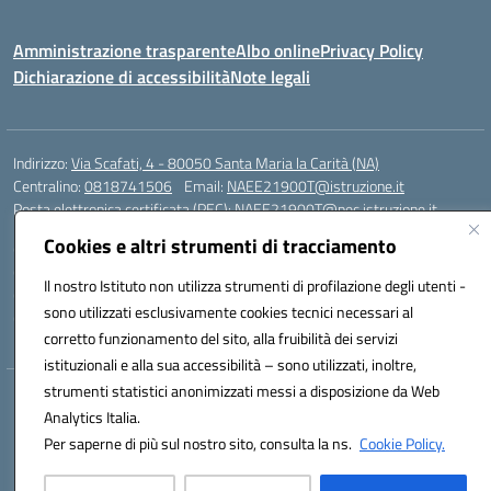
Amministrazione trasparente
Albo online
Privacy Policy
Dichiarazione di accessibilità
Note legali
Indirizzo:
Via Scafati, 4 - 80050 Santa Maria la Carità (NA)
Centralino:
0818741506
Email:
NAEE21900T@istruzione.it
Posta elettronica certificata (PEC):
NAEE21900T@pec.istruzione.it
Cookies e altri strumenti di tracciamento
Codice fiscale: 90016250632
Codice meccanografico:
NAEE21900T
Il nostro Istituto non utilizza strumenti di profilazione degli utenti -
Codice Indice delle Pubbliche Amministrazioni (IPA): istsc_naee21900t
sono utilizzati esclusivamente cookies tecnici necessari al
Codice unico di fatturazione (CUF): UFZ0X6
corretto funzionamento del sito, alla fruibilità dei servizi
istituzionali e alla sua accessibilità – sono utilizzati, inoltre,
strumenti statistici anonimizzati messi a disposizione da Web
Hosting & Powered by 3D Solution S.r.l.
Analytics Italia.
Concept & Design by Designers Italia
Per saperne di più sul nostro sito, consulta la ns.
Cookie Policy.