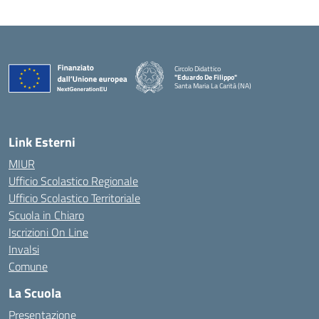
Circolo Didattico
"Eduardo De Filippo"
Santa Maria La Carità (NA)
— Visita la pagina iniziale della scuola
Link Esterni
MIUR
Ufficio Scolastico Regionale
Ufficio Scolastico Territoriale
Scuola in Chiaro
Iscrizioni On Line
Invalsi
Comune
La Scuola
Presentazione