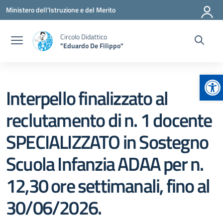
Vai ai contenuti
Vai al menu di navigazione
Vai al footer
Ministero dell'Istruzione e del Merito
Circolo Didattico
"Eduardo De Filippo"
Ap
Interpello finalizzato al
reclutamento di n. 1 docente
SPECIALIZZATO in Sostegno
Scuola Infanzia ADAA per n.
12,30 ore settimanali, fino al
30/06/2026.