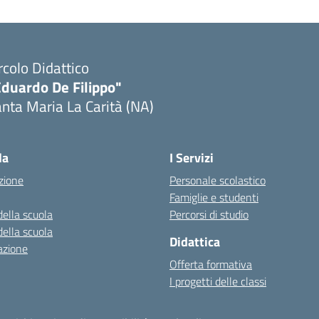
rcolo Didattico
Eduardo De Filippo"
nta Maria La Carità (NA)
Visita la pagina iniziale della scuola
la
I Servizi
zione
Personale scolastico
Famiglie e studenti
della scuola
Percorsi di studio
della scuola
Didattica
azione
Offerta formativa
I progetti delle classi