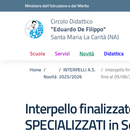
Vai ai contenuti
Vai al menu di navigazione
Vai al footer
Ministero dell'Istruzione e del Merito
Circolo Didattico
"Eduardo De Filippo"
Santa Maria La Carità (NA)
Scuola
Servizi
Novità
Didattica
Home
INTERPELLI A.S.
Interpello f
Novità
2025/2026
fino al 05/06/
Interpello finalizza
SPECIALIZZATI in S