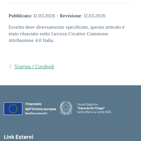
Pubblicato:
12.03.2026
-
Revisione:
12.03.2026
Eccetto dove diversamente specificato, questo articolo è
stato rilasciato sotto Licenza Creative Commons
Attribuzione 4.0 Italia.
Stampa / Condividi
Circolo Didattico
"Eduardo De Filippo"
Santa Maria La Carità (NA)
— Visita la pagina iniziale della scuola
Link Esterni