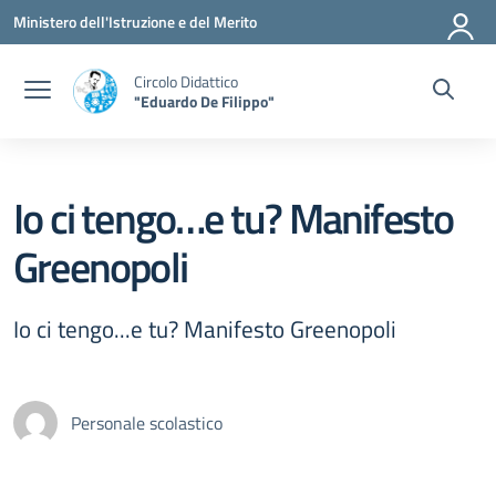
Vai ai contenuti
Vai al menu di navigazione
Vai al footer
Ministero dell'Istruzione e del Merito
Circolo Didattico
"Eduardo De Filippo"
Io ci tengo…e tu? Manifesto
Greenopoli
Io ci tengo...e tu? Manifesto Greenopoli
Personale scolastico