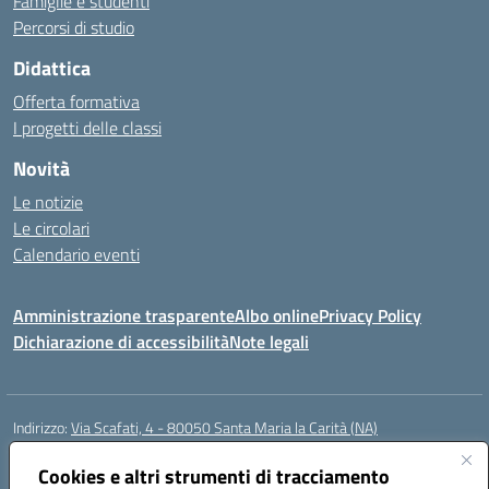
Famiglie e studenti
Percorsi di studio
Didattica
Offerta formativa
I progetti delle classi
Novità
Le notizie
Le circolari
Calendario eventi
Amministrazione trasparente
Albo online
Privacy Policy
Dichiarazione di accessibilità
Note legali
Indirizzo:
Via Scafati, 4 - 80050 Santa Maria la Carità (NA)
Centralino:
0818741506
Email:
NAEE21900T@istruzione.it
Posta elettronica certificata (PEC):
Cookies e altri strumenti di tracciamento
NAEE21900T@pec.istruzione.it