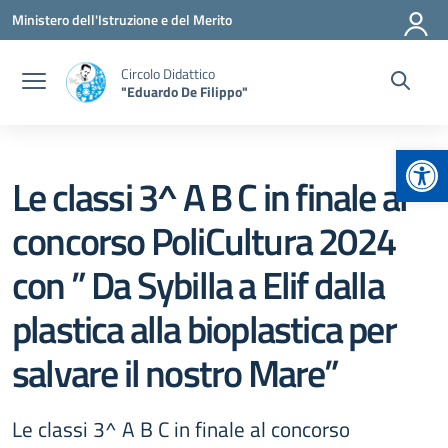
Vai ai contenuti
Vai al menu di navigazione
Vai al footer
Ministero dell'Istruzione e del Merito
Circolo Didattico
"Eduardo De Filippo"
Apr
Le classi 3^ A B C in finale al
concorso PoliCultura 2024
con ” Da Sybilla a Elif dalla
plastica alla bioplastica per
salvare il nostro Mare”
Le classi 3^ A B C in finale al concorso