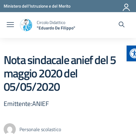
Vai ai contenuti
Vai al menu di navigazione
Vai al footer
Ministero dell'Istruzione e del Merito
Circolo Didattico
"Eduardo De Filippo"
A
Nota sindacale anief del 5
maggio 2020 del
05/05/2020
Emittente:ANIEF
Personale scolastico