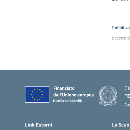
Pubblicat
Eccetto d
Ci
"
Sa
— 
Link Esterni
La Scuo