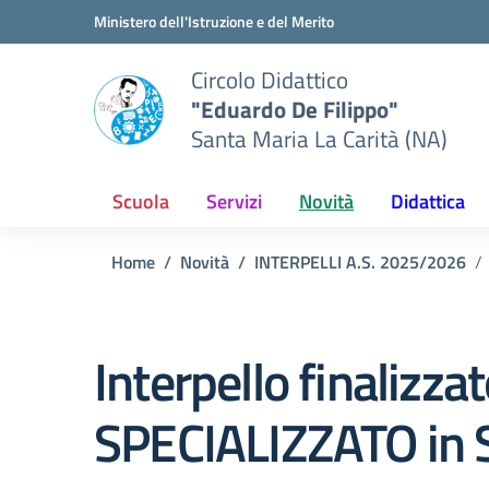
Vai ai contenuti
Vai al menu di navigazione
Vai al footer
Ministero dell'Istruzione e del Merito
Circolo Didattico
"Eduardo De Filippo"
Santa Maria La Carità (NA)
Scuola
Servizi
Novità
Didattica
Home
Novità
INTERPELLI A.S. 2025/2026
Interpello finalizza
SPECIALIZZATO in S