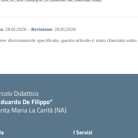
o:
28.01.2026
-
Revisione:
28.01.2026
ove diversamente specificato, questo articolo è stato rilasciato sott
rcolo Didattico
Eduardo De Filippo"
nta Maria La Carità (NA)
Visita la pagina iniziale della scuola
la
I Servizi