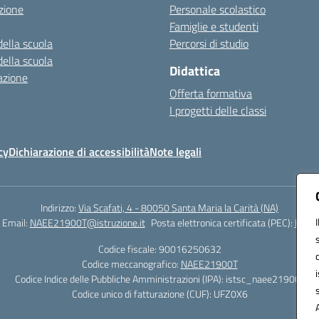
zione
Personale scolastico
Famiglie e studenti
della scuola
Percorsi di studio
della scuola
Didattica
azione
Offerta formativa
I progetti delle classi
cy
Dichiarazione di accessibilità
Note legali
Indirizzo:
Via Scafati, 4 - 80050 Santa Maria la Carità (NA)
Email:
NAEE21900T@istruzione.it
Posta elettronica certificata (PEC):
NAEE2
Codice fiscale: 90016250632
Codice meccanografico:
NAEE21900T
Codice Indice delle Pubbliche Amministrazioni (IPA): istsc_naee21900t
Codice unico di fatturazione (CUF): UFZ0X6