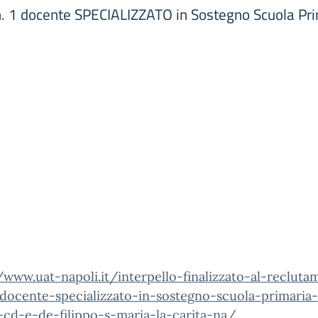
i n. 1 docente SPECIALIZZATO in Sostegno Scuola Pri
/www.uat-napoli.it/interpello-finalizzato-al-reclut
-docente-specializzato-in-sostegno-scuola-primaria
-cd-e-de-filippo-s-maria-la-carita-na/