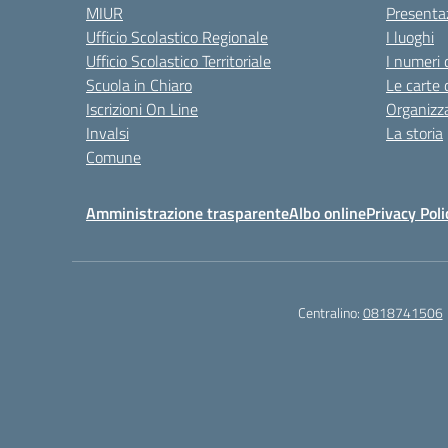
MIUR
Presenta
Ufficio Scolastico Regionale
I luoghi
Ufficio Scolastico Territoriale
I numeri 
Scuola in Chiaro
Le carte 
Iscrizioni On Line
Organizz
Invalsi
La storia
Comune
Amministrazione trasparente
Albo online
Privacy Poli
Centralino:
0818741506