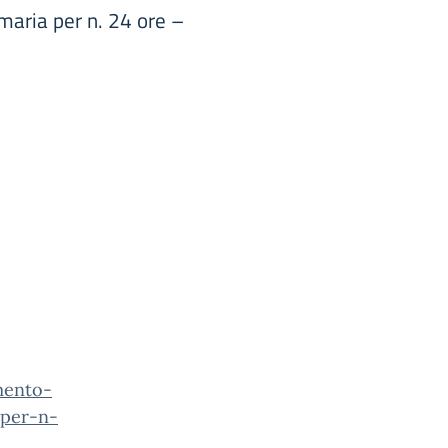
maria per n. 24 ore –
amento-
-per-n-