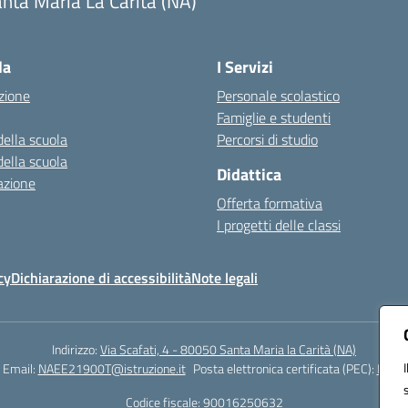
nta Maria La Carità (NA)
Visita la pagina iniziale della scuola
la
I Servizi
zione
Personale scolastico
Famiglie e studenti
della scuola
Percorsi di studio
della scuola
Didattica
azione
Offerta formativa
I progetti delle classi
cy
Dichiarazione di accessibilità
Note legali
Indirizzo:
Via Scafati, 4 - 80050 Santa Maria la Carità (NA)
Email:
NAEE21900T@istruzione.it
Posta elettronica certificata (PEC):
NAEE2
Codice fiscale: 90016250632