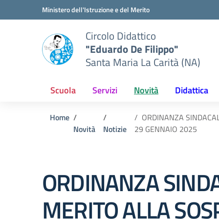
Vai ai contenuti
Vai al menu di navigazione
Vai al footer
Ministero dell'Istruzione e del Merito
Circolo Didattico
"Eduardo De Filippo"
Santa Maria La Carità (NA)
Scuola
Servizi
Novità
Didattica
Home
ORDINANZA SINDACALE
Novità
Notizie
29 GENNAIO 2025
ORDINANZA SINDA
MERITO ALLA SOSP