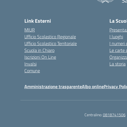
Sa
— 
Link Esterni
La Scuo
MIUR
Presenta
Ufficio Scolastico Regionale
I luoghi
Ufficio Scolastico Territoriale
I numeri 
Scuola in Chiaro
Le carte 
Iscrizioni On Line
Organizz
Invalsi
La storia
Comune
Amministrazione trasparente
Albo online
Privacy Poli
Centralino:
0818741506