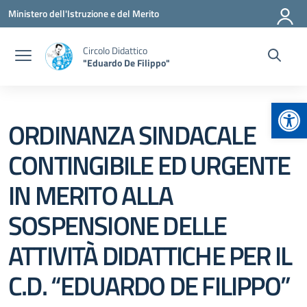
Vai ai contenuti
Vai al menu di navigazione
Vai al footer
Ministero dell'Istruzione e del Merito
Circolo Didattico
"Eduardo De Filippo"
Apr
ORDINANZA SINDACALE
CONTINGIBILE ED URGENTE
IN MERITO ALLA
SOSPENSIONE DELLE
ATTIVITÀ DIDATTICHE PER IL
C.D. “EDUARDO DE FILIPPO”