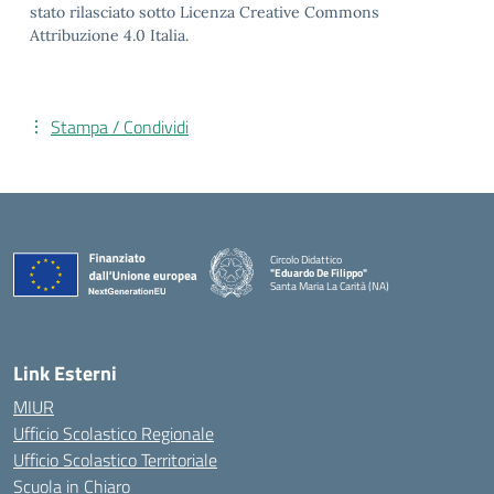
stato rilasciato sotto Licenza Creative Commons
Attribuzione 4.0 Italia.
Stampa / Condividi
Circolo Didattico
"Eduardo De Filippo"
Santa Maria La Carità (NA)
— Visita la pagina iniziale della scuola
Link Esterni
MIUR
Ufficio Scolastico Regionale
Ufficio Scolastico Territoriale
Scuola in Chiaro