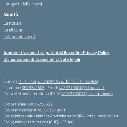
I progetti delle classi
Novità
Le notizie
Le circolari
Calendario eventi
Amministrazione trasparente
Albo online
Privacy Policy
Dichiarazione di accessibilità
Note legali
Indirizzo:
Via Scafati, 4 - 80050 Santa Maria la Carità (NA)
Centralino:
0818741506
Email:
NAEE21900T@istruzione.it
Posta elettronica certificata (PEC):
NAEE21900T@pec.istruzione.it
Codice fiscale: 90016250632
Codice meccanografico:
NAEE21900T
Codice Indice delle Pubbliche Amministrazioni (IPA): istsc_naee21900t
Codice unico di fatturazione (CUF): UFZ0X6