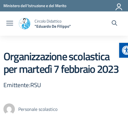
Vai ai contenuti
Vai al menu di navigazione
Vai al footer
Ministero dell'Istruzione e del Merito
Circolo Didattico
"Eduardo De Filippo"
A
Organizzazione scolastica
per martedì 7 febbraio 2023
Emittente:RSU
Personale scolastico