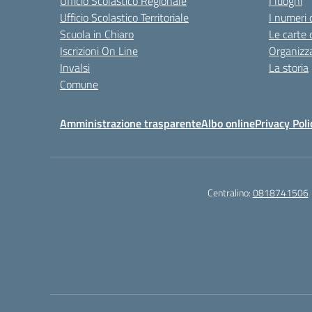
Ufficio Scolastico Regionale
I luoghi
Ufficio Scolastico Territoriale
I numeri 
Scuola in Chiaro
Le carte 
Iscrizioni On Line
Organizz
Invalsi
La storia
Comune
Amministrazione trasparente
Albo online
Privacy Poli
Centralino:
0818741506