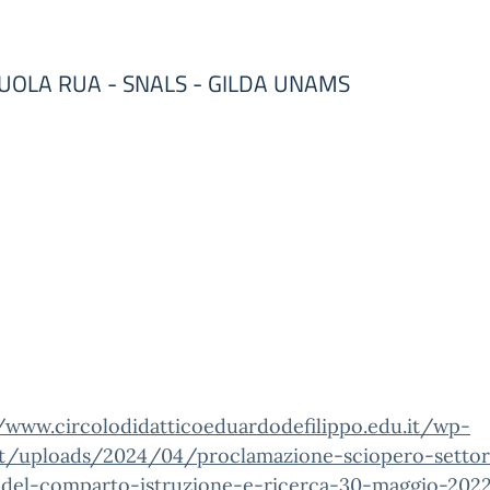
 SCUOLA RUA - SNALS - GILDA UNAMS
//www.circolodidatticoeduardodefilippo.edu.it/wp-
t/uploads/2024/04/proclamazione-sciopero-settor
-del-comparto-istruzione-e-ricerca-30-maggio-2022