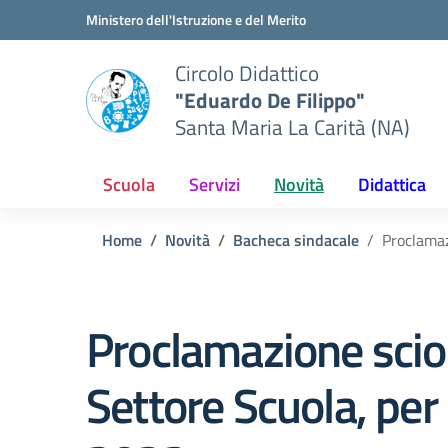
Vai ai contenuti
Vai al menu di navigazione
Vai al footer
Ministero dell'Istruzione e del Merito
Circolo Didattico
"Eduardo De Filippo"
Santa Maria La Carità (NA)
Scuola
Servizi
Novità
Didattica
Home
Novità
Bacheca sindacale
Proclamaz
Proclamazione scio
Settore Scuola, per 