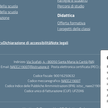
Famiglie e studenti
della scuola
Percorsi di studio
della scuola
Didattica
azione
Offerta formativa
I progetti delle classi
cy
Dichiarazione di accessibilità
Note legali
Indirizzo:
Via Scafati, 4 - 80050 Santa Maria la Carità (NA)
Email:
NAEE21900T@istruzione.it
Posta elettronica certificata (PEC):
NAEE2
Codice fiscale: 90016250632
Codice meccanografico:
NAEE21900T
Codice Indice delle Pubbliche Amministrazioni (IPA): istsc_naee21900t
Codice unico di fatturazione (CUF): UFZ0X6