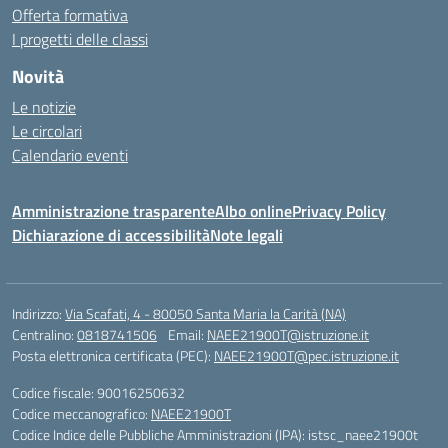
Offerta formativa
I progetti delle classi
Novità
Le notizie
Le circolari
Calendario eventi
Amministrazione trasparente
Albo online
Privacy Policy
Dichiarazione di accessibilità
Note legali
Indirizzo:
Via Scafati, 4 - 80050 Santa Maria la Carità (NA)
Centralino:
0818741506
Email:
NAEE21900T@istruzione.it
Posta elettronica certificata (PEC):
NAEE21900T@pec.istruzione.it
Codice fiscale: 90016250632
Codice meccanografico:
NAEE21900T
Codice Indice delle Pubbliche Amministrazioni (IPA): istsc_naee21900t