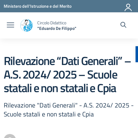
Vai ai contenuti
Vai al menu di navigazione
Vai al footer
Ministero dell'Istruzione e del Merito
Circolo Didattico
"Eduardo De Filippo"
Rilevazione “Dati Generali” –
A.S. 2024/ 2025 – Scuole
statali e non statali e Cpia
Rilevazione "Dati Generali" - A.S. 2024/ 2025 -
Scuole statali e non statali e Cpia